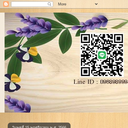
วันพุธที่ 15 พฤศจิกายน พ.ศ. 2566