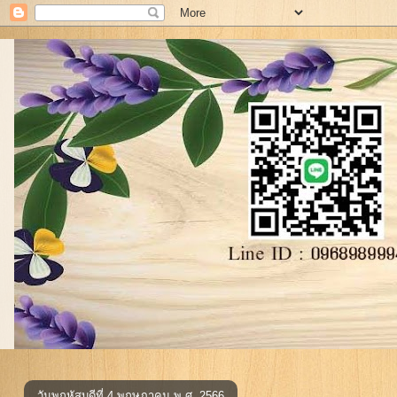
วันพฤหัสบดีที่ 4 พฤษภาคม พ.ศ. 2566