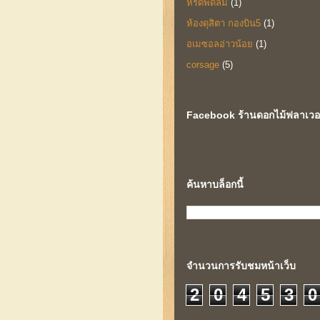
หรีดพัดลม
(1)
ห้องดุสิตา กองบิน5
(1)
อเมซอลอ่าวน้อย
(1)
corsage
(5)
Facebook ร้านดอกไม้ฟลาเวอร์
ค้นหาบล็อกนี้
จำนวนการรับชมหน้าเว็บ
2
0
4
5
3
0