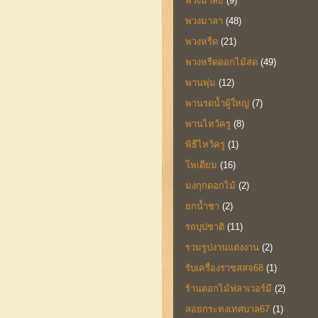
พวงมาลัย
(9)
พวงมาลา
(48)
พวงหรีด
(21)
พวงหรีดดอกไม้สด
(49)
พานพุ่ม
(12)
พานรดน้ำผู้ใหญ่
(7)
พานไหว้ครู
(8)
พิธีไหว้ครู
(1)
โพเดียม
(16)
มงกุกดอกไม้
(2)
ยกน้ำชา
(2)
รถบุปชาติ
(11)
รวมรูปงานแต่งงาน
(2)
รับเครื่องราชสสจ68
(1)
ร้านดอกไม้ฟลาเวอร์มี
(2)
ลอยกระทงเทศบาล67
(1)