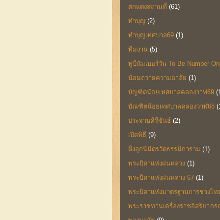
ตกแต่งสถานที่
(61)
ทำบุญ
(2)
ทำบุญเทศบาล69
(1)
ทีมงาน
(5)
ทูบีนัมเบอร์วัน To Be Number On
น้อมถวายความอาลัย
(1)
บัญฑิตน้อยเทศบาลคลองวาฬ69
(
บัณฑิตน้อยเทศบาลคลองวาฬ68
(
ประจวบคีรีขันธ์
(2)
เปิดพิธี
(9)
ฝั่งลูกนิมิตรวัดธรรมิการาม
(1)
พระบิดาแห่งฝนหลวง
(1)
พระบิดาแห่งฝนหลวง 67
(1)
พระบิดาแห่งมาตรฐานการช่างไท
พระราชทานเครื่องราชอิสริยาภร