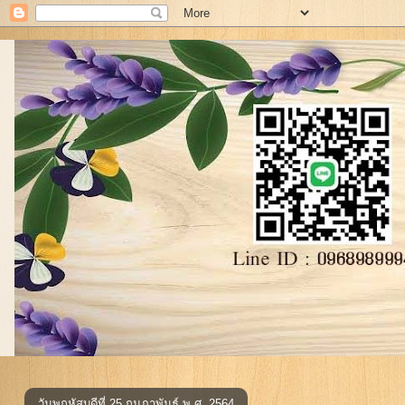
วันพฤหัสบดีที่ 25 กุมภาพันธ์ พ.ศ. 2564