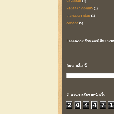
หรีดพัดลม
(1)
ห้องดุสิตา กองบิน5
(1)
อเมซอลอ่าวน้อย
(1)
corsage
(5)
Facebook ร้านดอกไม้ฟลาเวอร์
ค้นหาบล็อกนี้
จำนวนการรับชมหน้าเว็บ
2
0
4
4
7
1