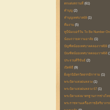
ตกแต่งสถานที่
(61)
ทำบุญ
(2)
ทำบุญเทศบาล69
(1)
ทีมงาน
(5)
ทูบีนัมเบอร์วัน To Be Number On
น้อมถวายความอาลัย
(1)
บัญฑิตน้อยเทศบาลคลองวาฬ69
(
บัณฑิตน้อยเทศบาลคลองวาฬ68
(
ประจวบคีรีขันธ์
(2)
เปิดพิธี
(9)
ฝั่งลูกนิมิตรวัดธรรมิการาม
(1)
พระบิดาแห่งฝนหลวง
(1)
พระบิดาแห่งฝนหลวง 67
(1)
พระบิดาแห่งมาตรฐานการช่างไท
พระราชทานเครื่องราชอิสริยาภร