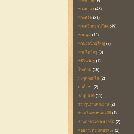
พวงมาลัย
(9)
พวงมาลา
(48)
พวงหรีด
(21)
พวงหรีดดอกไม้สด
(49)
พานพุ่ม
(12)
พานรดน้ำผู้ใหญ่
(7)
พานไหว้ครู
(8)
พิธีไหว้ครู
(1)
โพเดียม
(16)
มงกุกดอกไม้
(2)
ยกน้ำชา
(2)
รถบุปชาติ
(11)
รวมรูปงานแต่งงาน
(2)
รับเครื่องราชสสจ68
(1)
ร้านดอกไม้ฟลาเวอร์มี
(2)
ลอยกระทงเทศบาล67
(1)