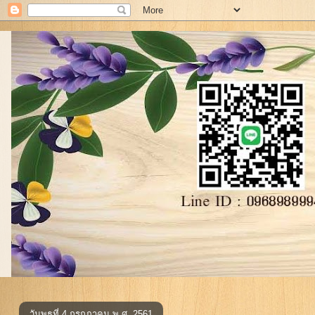
วันพุธที่ 4 กรกฎาคม พ.ศ. 2561