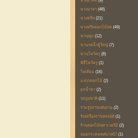
พวงมาลัย
(9)
พวงมาลา
(48)
พวงหรีด
(21)
พวงหรีดดอกไม้สด
(49)
พานพุ่ม
(12)
พานรดน้ำผู้ใหญ่
(7)
พานไหว้ครู
(8)
พิธีไหว้ครู
(1)
โพเดียม
(16)
มงกุกดอกไม้
(2)
ยกน้ำชา
(2)
รถบุปชาติ
(11)
รวมรูปงานแต่งงาน
(2)
รับเครื่องราชสสจ68
(1)
ร้านดอกไม้ฟลาเวอร์มี
(2)
ลอยกระทงเทศบาล67
(1)