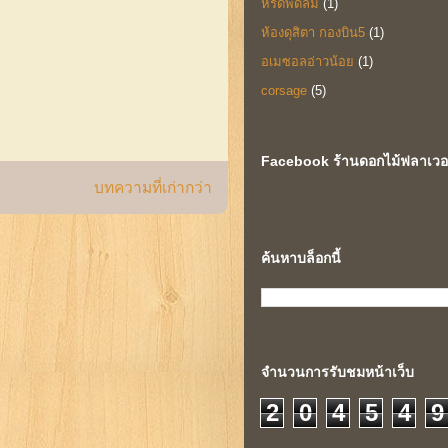
หรีดพัดลม
(1)
ห้องดุสิตา กองบิน5
(1)
อเมซอลอ่าวน้อย
(1)
corsage
(5)
Facebook ร้านดอกไม้ฟลาเวอร์
บทความที่เก่ากว่า
ค้นหาบล็อกนี้
จำนวนการรับชมหน้าเว็บ
2
0
4
5
4
9