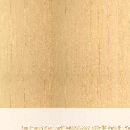
โดย ร้านดอกไม้ฟลาเวอร์มี 0-8225-5-2022. บริษัทนี้ดี จำกัด ธีม. ข