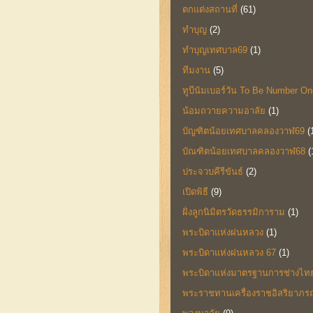
ตกแต่งสถานที่
(61)
ทำบุญ
(2)
ทำบุญเทศบาล69
(1)
ทีมงาน
(5)
ทูบีนัมเบอร์วัน To Be Number On
น้อมถวายความอาลัย
(1)
บัญฑิตน้อยเทศบาลคลองวาฬ69
(
บัณฑิตน้อยเทศบาลคลองวาฬ68
(
ประจวบคีรีขันธ์
(2)
เปิดพิธี
(9)
ฝั่งลูกนิมิตรวัดธรรมิการาม
(1)
พระบิดาแห่งฝนหลวง
(1)
พระบิดาแห่งฝนหลวง 67
(1)
พระบิดาแห่งมาตรฐานการช่างไท
พระราชทานเครื่องราชอิสริยาภร