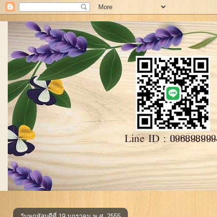
วันพฤหัสบดีที่ 19 มกราคม พ.ศ. 2555