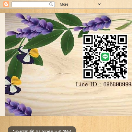
วันพฤหัสบดีที่ 6 มกราคม พ.ศ. 2554